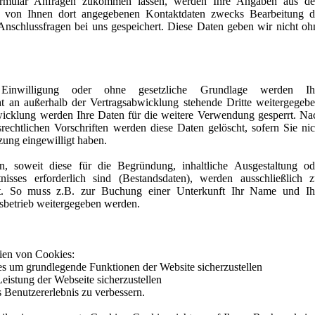
rmular Anfragen zukommen lassen, werden Ihre Angaben aus d
er von Ihnen dort angegebenen Kontaktdaten zwecks Bearbeitung d
Anschlussfragen bei uns gespeichert. Diese Daten geben wir nicht oh
Einwilligung oder ohne gesetzliche Grundlage werden Ih
 an außerhalb der Vertragsabwicklung stehende Dritte weitergegebe
wicklung werden Ihre Daten für die weitere Verwendung gesperrt. Na
rechtlichen Vorschriften werden diese Daten gelöscht, sofern Sie nic
zung eingewilligt haben.
, soweit diese für die Begründung, inhaltliche Ausgestaltung od
nisses erforderlich sind (Bestandsdaten), werden ausschließlich z
et. So muss z.B. zur Buchung einer Unterkunft Ihr Name und Ih
sbetrieb weitergegeben werden.
ien von Cookies:
s um grundlegende Funktionen der Website sicherzustellen
eistung der Webseite sicherzustellen
s Benutzererlebnis zu verbessern.