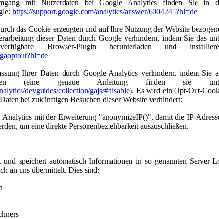
gang mit Nutzerdaten bei Google Analytics finden Sie in d
gle:
https://support.google.com/analytics/answer/6004245?hl=de
durch das Cookie erzeugten und auf Ihre Nutzung der Website bezogen
rarbeitung dieser Daten durch Google verhindern, indem Sie das unt
ügbare Browser-Plugin herunterladen und installiere
e/gaoptout?hl=de
assung Ihrer Daten durch Google Analytics verhindern, indem Sie a
cken (eine genaue Anleitung finden sie unt
nalytics/devguides/collection/gajs/#disable
). Es wird ein Opt-Out-Cook
r Daten bei zukünftigen Besuchen dieser Website verhindert:
 Analytics mit der Erweiterung "anonymizeIP()", damit die IP-Adress
erden, um eine direkte Personenbeziehbarkeit auszuschließen.
t und speichert automatisch Informationen in so genannten Server-L
ch an uns übermittelt. Dies sind:
n
chners