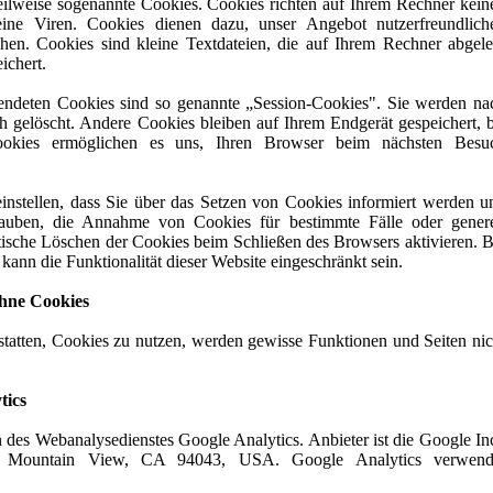
eilweise sogenannte Cookies. Cookies richten auf Ihrem Rechner kein
ine Viren. Cookies dienen dazu, unser Angebot nutzerfreundliche
chen. Cookies sind kleine Textdateien, die auf Ihrem Rechner abgele
ichert.
endeten Cookies sind so genannte „Session-Cookies". Sie werden na
 gelöscht. Andere Cookies bleiben auf Ihrem Endgerät gespeichert, b
ookies ermöglichen es uns, Ihren Browser beim nächsten Besu
instellen, dass Sie über das Setzen von Cookies informiert werden u
lauben, die Annahme von Cookies für bestimmte Fälle oder genere
ische Löschen der Cookies beim Schließen des Browsers aktivieren. B
ann die Funktionalität dieser Website eingeschränkt sein.
hne Cookies
statten, Cookies zu nutzen, werden gewisse Funktionen und Seiten nic
tics
 des Webanalysedienstes Google Analytics. Anbieter ist die Google Inc
y Mountain View, CA 94043, USA. Google Analytics verwend