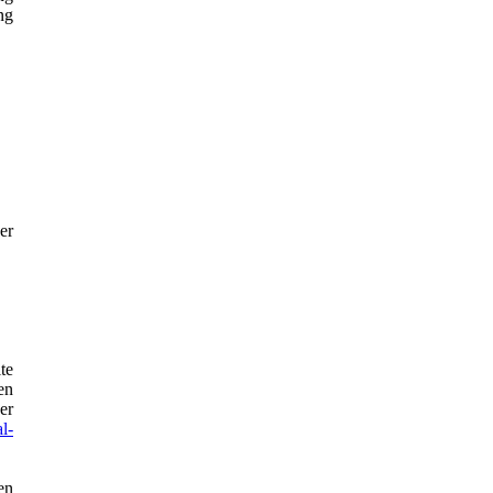
ng
er
te
en
er
al-
en