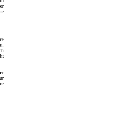
em
er
ne
re
n.
ch
ht
er
ur
re