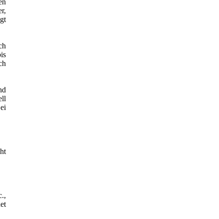
en
r,
gt
ch
is
ch
nd
ll
ei
ht
.,
et