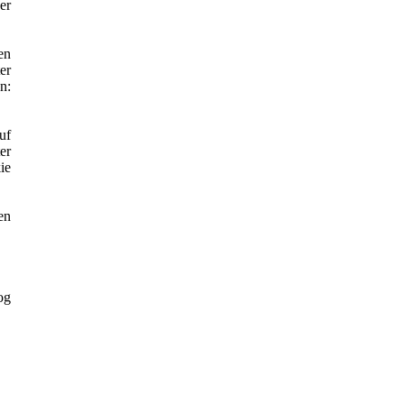
er
en
er
n:
uf
er
ie
en
og