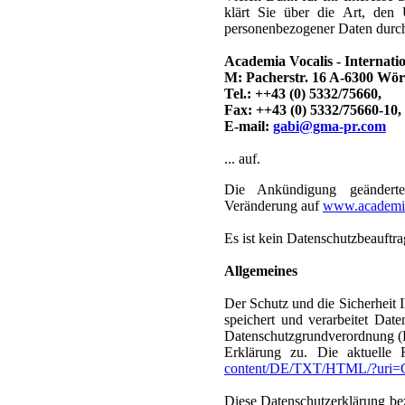
klärt Sie über die Art, de
personenbezogener Daten durch 
Academia Vocalis - Internat
M: Pacherstr. 16 A-6300 Wör
Tel.: ++43 (0) 5332/75660,
Fax: ++43 (0) 5332/75660-10,
E-mail:
gabi@gma-pr.com
... auf.
Die Ankündigung geänderter
Veränderung auf
www.academia
Es ist kein Datenschutzbeauftrag
Allgemeines
Der Schutz und die Sicherheit 
speichert und verarbeitet Date
Datenschutzgrundverordnung (D
Erklärung zu. Die aktuell
content/DE/TXT/HTML/?uri
Diese Datenschutzerklärung bezi