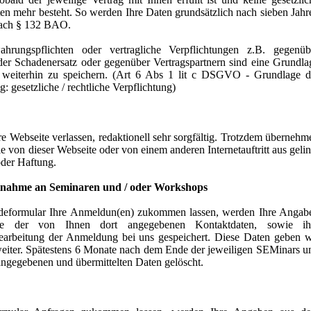
ten mehr besteht. So werden Ihre Daten grundsätzlich nach sieben Jahr
nach § 132 BAO.
wahrungspflichten oder vertragliche Verpflichtungen z.B. gegenüb
r Schadenersatz oder gegenüber Vertragspartnern sind eine Grundla
 weiterhin zu speichern. (Art 6 Abs 1 lit c DSGVO - Grundlage d
: gesetzliche / rechtliche Verpflichtung)
re Webseite verlassen, redaktionell sehr sorgfältig. Trotzdem übernehm
die von dieser Webseite oder von einem anderen Internetauftritt aus gelin
oder Haftung.
ilnahme an Seminaren und / oder Workshops
deformular Ihre Anmeldun(en) zukommen lassen, werden Ihre Angab
ve der von Ihnen dort angegebenen Kontaktdaten, sowie ih
arbeitung der Anmeldung bei uns gespeichert. Diese Daten geben w
weiter. Spätestens 6 Monate nach dem Ende der jeweiligen SEMinars u
ngegebenen und übermittelten Daten gelöscht.