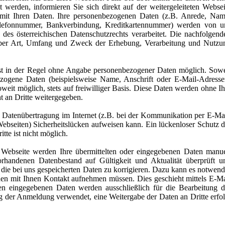
et werden, informieren Sie sich direkt auf der weitergeleiteten Websei
mit Ihren Daten. Ihre personenbezogenen Daten (z.B. Anrede, Nam
Telefonnummer, Bankverbindung, Kreditkartennummer) werden von u
s österreichischen Datenschutzrechts verarbeitet. Die nachfolgend
 über Art, Umfang und Zweck der Erhebung, Verarbeitung und Nutzu
st in der Regel ohne Angabe personenbezogener Daten möglich. Sowe
ezogene Daten (beispielsweise Name, Anschrift oder E-Mail-Adresse
oweit möglich, stets auf freiwilliger Basis. Diese Daten werden ohne Ih
 an Dritte weitergegeben.
e Datenübertragung im Internet (z.B. bei der Kommunikation per E-Mai
 Webseiten) Sicherheitslücken aufweisen kann. Ein lückenloser Schutz d
tte ist nicht möglich.
 Webseite werden Ihre übermittelten oder eingegebenen Daten manue
orhandenen Datenbestand auf Gültigkeit und Aktualität überprüft u
die bei uns gespeicherten Daten zu korrigieren. Dazu kann es notwend
nnen mit Ihnen Kontakt aufnehmen müssen. Dies geschieht mittels E-Ma
en eingegebenen Daten werden ausschließlich für die Bearbeitung d
 der Anmeldung verwendet, eine Weitergabe der Daten an Dritte erfol