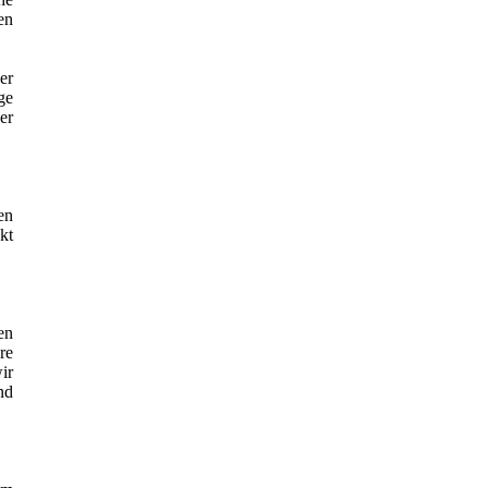
en
er
ge
er
en
kt
en
re
ir
nd