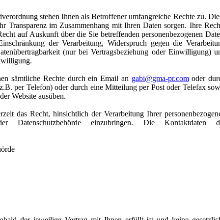
erordnung stehen Ihnen als Betroffener umfangreiche Rechte zu. Die
ehr Transparenz im Zusammenhang mit Ihren Daten sorgen. Ihre Rech
 Recht auf Auskunft über die Sie betreffenden personenbezogenen Date
Einschränkung der Verarbeitung, Widerspruch gegen die Verarbeitu
atenübertragbarkeit (nur bei Vertragsbeziehung oder Einwilligung) u
nwilligung.
nen sämtliche Rechte durch ein Email an
gabi@gma-pr.com
oder dur
.B. per Telefon) oder durch eine Mitteilung per Post oder Telefax sow
 der Website ausüben.
zeit das Recht, hinsichtlich der Verarbeitung Ihrer personenbezogen
r Datenschutzbehörde einzubringen. Die Kontaktdaten d
hörde
bald der jeweilige Vertrag mit Ihnen erfüllt ist und keine gesetzlic