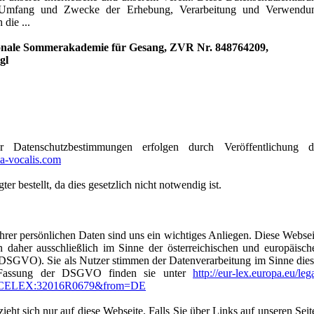
n Umfang und Zwecke der Erhebung, Verarbeitung und Verwendu
die ...
ionale Sommerakademie für Gesang, ZVR Nr. 848764209,
gl
 Datenschutzbestimmungen erfolgen durch Veröffentlichung d
-vocalis.com
ter bestellt, da dies gesetzlich nicht notwendig ist.
Ihrer persönlichen Daten sind uns ein wichtiges Anliegen. Diese Websei
n daher ausschließlich im Sinne der österreichischen und europäisch
SGVO). Sie als Nutzer stimmen der Datenverarbeitung im Sinne dies
e Fassung der DSGVO finden sie unter
http://eur-lex.europa.eu/leg
=CELEX:32016R0679&from=DE
eht sich nur auf diese Webseite. Falls Sie über Links auf unseren Seit