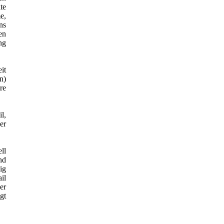
te
e,
ns
en
ng
it
n)
re
l,
er
ll
nd
ig
il
er
gt